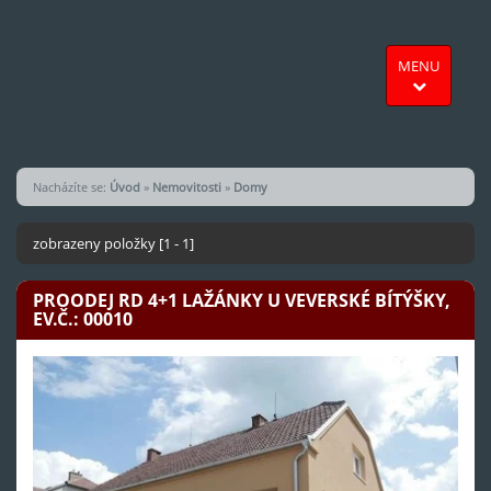
MENU
Nacházíte se:
Úvod
»
Nemovitosti
»
Domy
zobrazeny položky [1 - 1]
PROODEJ RD 4+1 LAŽÁNKY U VEVERSKÉ BÍTÝŠKY,
EV.Č.: 00010