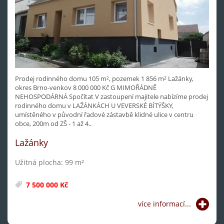
Prodej rodinného domu 105 m², pozemek 1 856 m² Lažánky,
okres Brno-venkov 8 000 000 Kč G MIMOŘÁDNĚ
NEHOSPODÁRNÁ Spočítat V zastoupení majitele nabízíme prodej
rodinného domu v LAŽÁNKÁCH U VEVERSKÉ BÍTÝŠKY,
umístěného v původní řadové zástavbě klidné ulice v centru
obce, 200m od ZŠ - 1 až 4..
Lažánky
Užitná plocha: 99 m²
7 500 000 Kč
více informací...