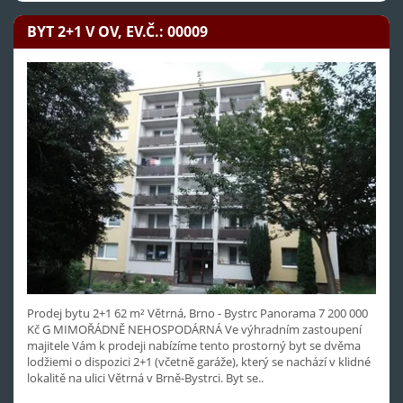
BYT 2+1 V OV, EV.Č.: 00009
Prodej bytu 2+1 62 m² Větrná, Brno - Bystrc Panorama 7 200 000
Kč G MIMOŘÁDNĚ NEHOSPODÁRNÁ Ve výhradním zastoupení
majitele Vám k prodeji nabízíme tento prostorný byt se dvěma
lodžiemi o dispozici 2+1 (včetně garáže), který se nachází v klidné
lokalitě na ulici Větrná v Brně-Bystrci. Byt se..