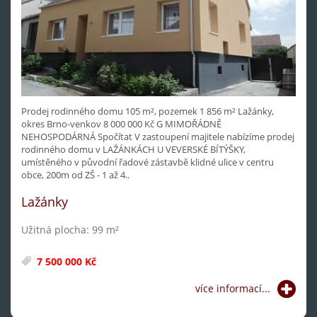
Prodej rodinného domu 105 m², pozemek 1 856 m² Lažánky,
okres Brno-venkov 8 000 000 Kč G MIMOŘÁDNĚ
NEHOSPODÁRNÁ Spočítat V zastoupení majitele nabízíme prodej
rodinného domu v LAŽÁNKÁCH U VEVERSKÉ BÍTÝŠKY,
umístěného v původní řadové zástavbě klidné ulice v centru
obce, 200m od ZŠ - 1 až 4..
Lažánky
Užitná plocha: 99 m²
7 500 000 Kč
více informací...