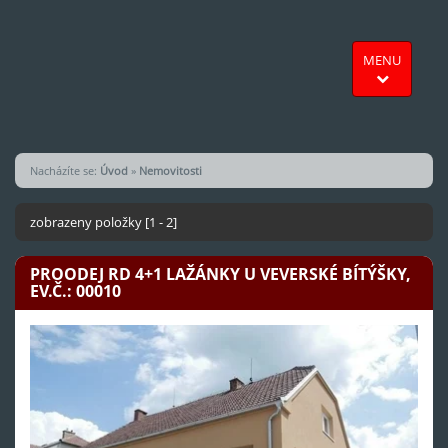
MENU
Nacházíte se:
Úvod
»
Nemovitosti
zobrazeny položky [1 - 2]
PROODEJ RD 4+1 LAŽÁNKY U VEVERSKÉ BÍTÝŠKY,
EV.Č.: 00010