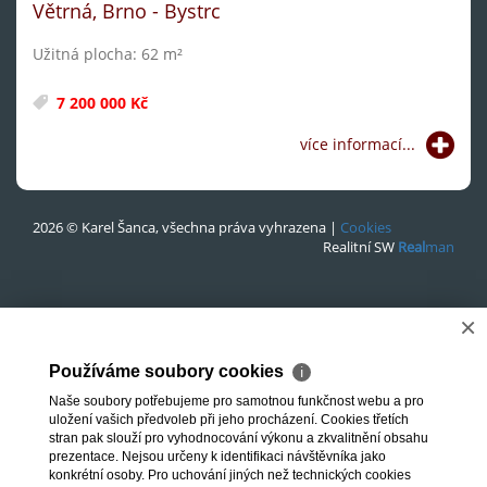
Větrná, Brno - Bystrc
Užitná plocha: 62 m²
7 200 000 Kč
více informací...
2026 © Karel Šanca, všechna práva vyhrazena |
Cookies
Realitní SW
Real
man
×
Používáme soubory cookies
ℹ
Naše soubory potřebujeme pro samotnou funkčnost webu a pro
uložení vašich předvoleb při jeho procházení. Cookies třetích
stran pak slouží pro vyhodnocování výkonu a zkvalitnění obsahu
prezentace. Nejsou určeny k identifikaci návštěvníka jako
konkrétní osoby. Pro uchování jiných než technických cookies